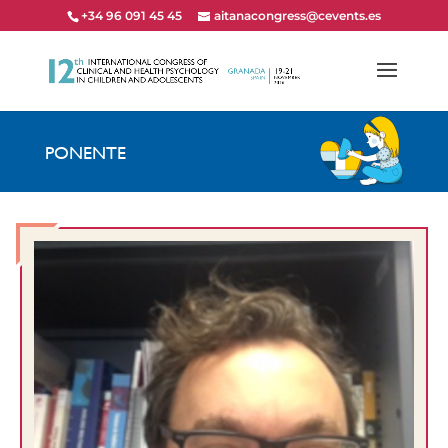
+34 96 091 45 45
aitanacongress@cevents.es
PONENTE