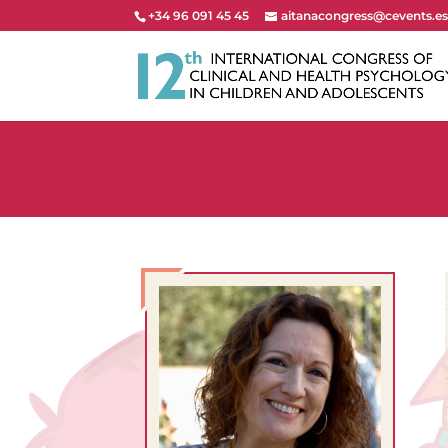
+34 96 091 45 45
aitanacongress@cevents.e