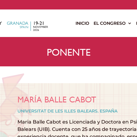
s
INICIO
EL CONGRESO
PONENTE
MARÍA BALLE CABOT
UNIVERSITAT DE LES ILLES BALEARS. ESPAÑA
Maria Balle Cabot es Licenciada y Doctora en Psico
Balears (UIB). Cuenta con 25 años de trayectoria
experiencia docente, que ha compaginado, esp