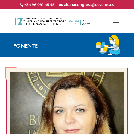
+34 96 091 45 45
aitanacongress@cevents.es
PONENTE