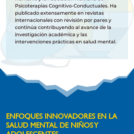
Psicoterapias
Cognitivo-Conductuales
. Ha
publicado
extensamente
en
revistas
internacionales
con
revisión
por
pares y
continúa
contribuyendo
al
avance
de la
investigación
académica
y las
intervenciones
prácticas
en
salud
mental.
ENFOQUES INNOVADORES EN LA
SALUD MENTAL DE NIÑOS Y