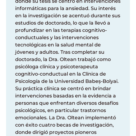
donde
su
tesis
se
centró
en
intervenciones
informáticas
para la
ansiedad
. Su
interés
en
la
investigación
se
acentuó
durante
sus
estudios
de
doctorado
, lo que la
llevó
a
profundizar
en
las
terapias
cognitivo-
conductuales
y las
intervenciones
tecnológicas
en
la
salud
mental de
jóvenes
y
adultos
.
Tras
completar
su
doctorado
, la Dra. Oltean
trabajó
como
psicóloga
clínica
y
psicoterapeuta
cognitivo-conductual
en
la
Clínica
de
Psicología
de la Universidad Babeș-Bolyai.
Su
práctica
clínica
se
centró
en
brindar
intervenciones
basadas
en
la
evidencia
a
personas que
enfrentan
diversos
desafíos
psicológicos
,
en
particular
trastornos
emocionales
. La Dra. Oltean
implementó
con
éxito
cuatro
becas
de
investigación
,
donde
dirigió
proyectos
pioneros