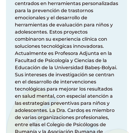
centrados
en
herramientas
personalizadas
para la
prevención
de
trastornos
emocionales
y
el
desarrollo
de
herramientas
de
evaluación
para
niños
y
adolescentes
.
Estos
proyectos
combinaron
su
experiencia
clínica
con
soluciones
tecnológicas
innovadoras
.
Actualmente
es
Profesora
Adjunta
en
la
Facultad
de
Psicología
y
Ciencias
de la
Educación
de la Universidad Babeș-Bolyai.
Sus
intereses
de
investigación
se
centran
en
el
desarrollo
de
intervenciones
tecnológicas
para
mejorar
los
resultados
en
salud
mental, con especial
atención
a
las
estrategias
preventivas
para
niños
y
adolescentes
. La Dra.
Cardoș
es
miembro
de
varias
organizaciones
profesionales
,
entre
ellas
el
Colegio de
Psicólogos
de
Rumanía
y la Asociación Rumana de