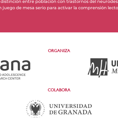
a distinción entre población con trastornos del neurodesa
 juego de mesa serio para activar la comprensión lector
ORGANIZA
COLABORA