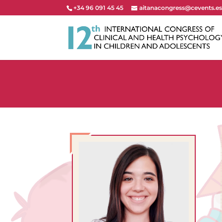
+34 96 091 45 45
aitanacongress@cevents.e