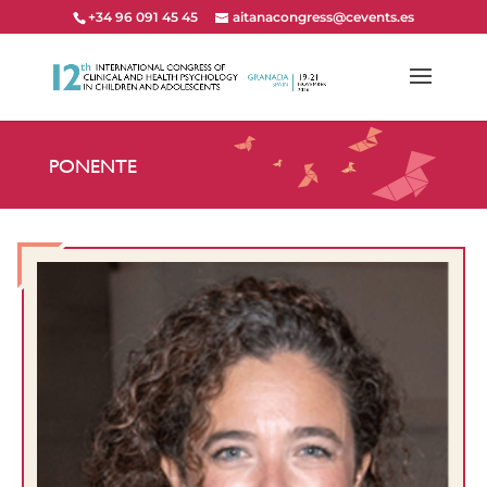
+34 96 091 45 45
aitanacongress@cevents.es
PONENTE