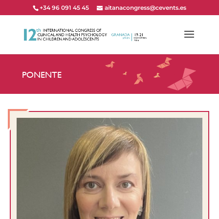
+34 96 091 45 45
aitanacongress@cevents.es
PONENTE